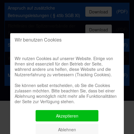
Anspruch auf zusätzliche
(PDF)
Download
Betreuungsleistungen ( § 45b SGB XI)
Richtlinien der Spitzenverbände der
(PDF)
Download
Pflegekassen
Wir benutzen Cookies
Sozialgesetzbuch XI § 45 (Auszug)
(PDF)
Download
Wie erkenne ich Demenz?
(PDF)
Wir nutzen Cookies auf unserer Website. Einige von
Download
ihnen sind essenziell für den Betrieb der Seite,
während andere uns helfen, diese Website und die
Download
Nutzererfahrung zu verbessern (Tracking Cookies).
Muster Verordnung häuslicher Pflege
(PDF)
Sie können selbst entscheiden, ob Sie die Cookies
zulassen möchten. Bitte beachten Sie, dass bei einer
Ablehnung womöglich nicht mehr alle Funktionalitäten
der Seite zur Verfügung stehen.
Akzeptieren
Ablehnen