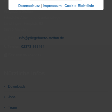
Unsere Daten
Datenschutz
|
Impressum
|
Cookie-Richtlinie
Pflegebüro Steffan
Häusliche Alten- und Krankenpflege
Lendringser Hauptstr. 62
58710 Menden
Email:
info@pflegebuero-steffan.de
Telefon:
02373-869464
Fax: 02373-7578817
Nützliche Infos
Downloads
Jobs
Team