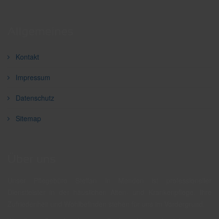
Allgemeines
Kontakt
Impressum
Datenschutz
Sitemap
Über uns
Unser Pflegebüro Steffan in Menden ist professioneller
Dienstleister in der häuslichen Alten- und Krankenpflege. Ihre
Zufriedenheit und Wohlbefinden stehen für uns im Vordergrund.