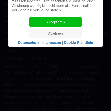
zulassen möchten. Bitte beachten Sie, dass bei einer
werden. Die Einwilligung in die Speicherung personenbezogener
Ablehnung womöglich nicht mehr alle Funktionalitäten
Daten, die die betroffene Person uns für den Newsletterversand
der Seite zur Verfügung stehen.
erteilt hat, kann jederzeit widerrufen werden. Zum Zwecke des
Widerrufs der Einwilligung findet sich in jedem Newsletter ein
Akzeptieren
entsprechender Link. Ferner besteht die Möglichkeit, sich
jederzeit auch direkt auf der Internetseite des für die Verarbeitung
Ablehnen
Verantwortlichen vom Newsletterversand abzumelden oder dies
Datenschutz
|
Impressum
|
Cookie-Richtlinie
dem für die Verarbeitung Verantwortlichen auf andere Weise
mitzuteilen.
6. Newsletter-Tracking
Die Newsletter der Pflegebüro Steffan enthalten sogenannte
Zählpixel. Ein Zählpixel ist eine Miniaturgrafik, die in solche E-
Mails eingebettet wird, welche im HTML-Format versendet
werden, um eine Logdatei-Aufzeichnung und eine Logdatei-
Analyse zu ermöglichen. Dadurch kann eine statistische
Auswertung des Erfolges oder Misserfolges von Online-
Marketing-Kampagnen durchgeführt werden. Anhand des
eingebetteten Zählpixels kann die Pflegebüro Steffan erkennen,