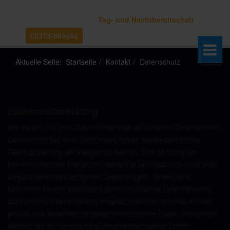
Tag- und Nachtbereitschaft
02373-869464
Aktuelle Seite:
Startseite
Kontakt
Datenschutz
Datenschutzerklärung
Wir freuen uns sehr über Ihr Interesse an unserem Unternehmen.
Datenschutz hat einen besonders hohen Stellenwert für die
Geschäftsleitung der Pflegebüro Steffan. Eine Nutzung der
Internetseiten der Pflegebüro Steffan ist grundsätzlich ohne jede
Angabe personenbezogener Daten möglich. Sofern eine
betroffene Person besondere Services unseres Unternehmens
über unsere Internetseite in Anspruch nehmen möchte, könnte
jedoch eine Verarbeitung personenbezogener Daten erforderlich
werden. Ist die Verarbeitung personenbezogener Daten