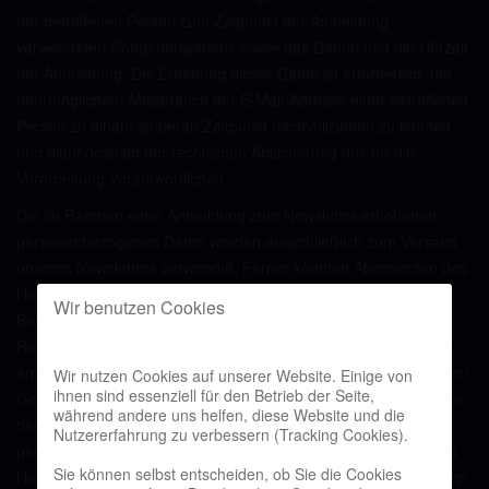
der betroffenen Person zum Zeitpunkt der Anmeldung
verwendeten Computersystems sowie das Datum und die Uhrzeit
der Anmeldung. Die Erhebung dieser Daten ist erforderlich, um
den(möglichen) Missbrauch der E-Mail-Adresse einer betroffenen
Person zu einem späteren Zeitpunkt nachvollziehen zu können
und dient deshalb der rechtlichen Absicherung des für die
Verarbeitung Verantwortlichen.
Die im Rahmen einer Anmeldung zum Newsletter erhobenen
personenbezogenen Daten werden ausschließlich zum Versand
unseres Newsletters verwendet. Ferner könnten Abonnenten des
Newsletters per E-Mail informiert werden, sofern dies für den
Wir benutzen Cookies
Betrieb des Newsletter-Dienstes oder eine diesbezügliche
Registrierung erforderlich ist, wie dies im Falle von Änderungen
am Newsletterangebot oder bei der Veränderung der technischen
Wir nutzen Cookies auf unserer Website. Einige von
ihnen sind essenziell für den Betrieb der Seite,
Gegebenheiten der Fall sein könnte. Es erfolgt keine Weitergabe
während andere uns helfen, diese Website und die
der im Rahmen des Newsletter-Dienstes erhobenen
Nutzererfahrung zu verbessern (Tracking Cookies).
personenbezogenen Daten an Dritte. Das Abonnement unseres
Sie können selbst entscheiden, ob Sie die Cookies
Newsletters kann durch die betroffene Person jederzeit gekündigt